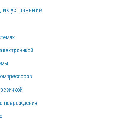
 их устранение
стемах
 электроникой
темы
компрессоров
резинкой
ие повреждения
х